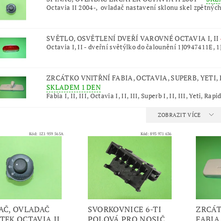
Octavia II 2004-, ovladač nastavení sklonu skel zpětných
SVĚTLO, OSVĚTLENÍ DVEŘÍ VAROVNÉ OCTAVIA I, II
Octavia I, II - dveřní světýlko do čalounění 1J0947411E, 
ZRCÁTKO VNITŘNÍ FABIA, OCTAVIA, SUPERB, YETI
SKLADEM 1 DEN
Fabia I, II, III, Octavia I, II, III, Superb I, II, III, Yeti, Rapid
ZOBRAZIT VÍCE
Kód:
1Z1 959 565A
Kód:
893 971 636
AČ, OVLADAČ
SVORKOVNICE 6-TI
ZRCÁT
TEK OCTAVIA II
POLOVÁ PRO NOSIČ
FABIA