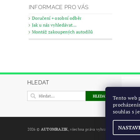
INFORMACE PRO VÁS
Doručení + osobní odběr
Jak u nás vyhledávat...
Montáž zakoupených autodílů
HLEDAT
Tento web p
procházení
souhlas s j
NASTAV
2026 ©
AUTOMRAZIK
, všechna práva vyhrazena