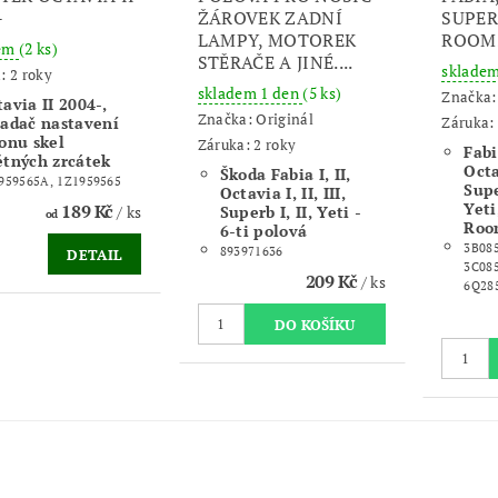
-
ŽÁROVEK ZADNÍ
SUPERB
LAMPY, MOTOREK
ROOM
dem
(2 ks)
STĚRAČE A JINÉ....
sklade
: 2 roky
skladem 1 den
(5 ks)
Značka
avia II 2004-,
Značka:
Originál
Záruka: 
ladač nastavení
lonu skel
Záruka: 2 roky
Fabia
ětných zrcátek
Octav
Škoda Fabia I, II,
959565A, 1Z1959565
Super
Octavia I, II, III,
Yeti
189 Kč
Superb I, II, Yeti -
/ ks
od
Room
6-ti polová
3B085
893971636
DETAIL
3C085
209 Kč
/ ks
6Q28