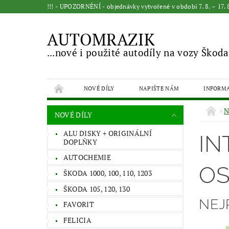
!!! - UPOZORNĚNÍ - objednávky vytvořené v období 7. 8. – 17
AUTOMRAZIK
...nové i použité autodíly na vozy Škoda
NOVÉ DÍLY
NAPIŠTE NÁM
INFORM
N
NOVÉ DÍLY
ALU DISKY + ORIGINÁLNÍ
IN
DOPLŇKY
AUTOCHEMIE
OS
ŠKODA 1000, 100, 110, 1203
ŠKODA 105, 120, 130
NEJ
FAVORIT
FELICIA