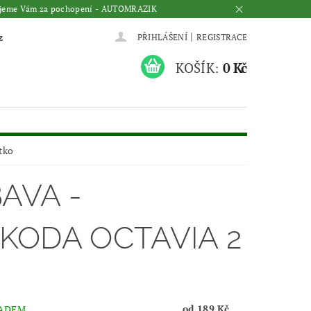
Děkujeme Vám za pochopení - AUTOMRAZIK
|
z
PŘIHLÁŠENÍ
REGISTRACE
KOŠÍK:
0 Kč
átko
BAVA -
KODA OCTAVIA 2
od 189 Kč
ADEM