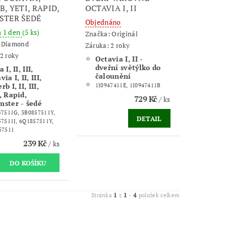
, YETI, RAPID,
OCTAVIA I, II
STER ŠEDÉ
Objednáno
m 1 den
(5 ks)
Značka:
Originál
:
Diamond
Záruka: 2 roky
2 roky
Octavia I, II -
dveřní světýlko do
 I, II, III,
čalounění
ia I, II, III,
b I, II, III,
1J0947411E, 1J0947411B
, Rapid,
729 Kč
/ ks
ster - šedé
7511G, 3B0857511Y,
DETAIL
7511J, 6Q1857511Y,
57511
239 Kč
/ ks
1
1
4
Stránka
z
-
položek celkem