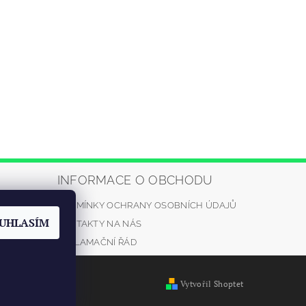
INFORMACE O OBCHODU
PODMÍNKY OCHRANY OSOBNÍCH ÚDAJŮ
automrazik.
UHLASÍM
KONTAKTY NA NÁS
5
REKLAMAČNÍ ŘÁD
Vytvořil Shoptet