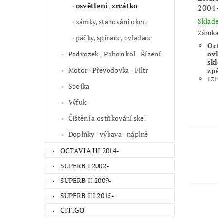
osvětlení, zrcátko
2004
Skla
zámky, stahování oken
Záruka
páčky, spínače, ovladače
Oct
Podvozek - Pohon kol - Řízení
ov
sk
Motor - Převodovka - Filtr
zp
1Z1
Spojka
Výfuk
Čištění a ostřikování skel
Doplňky - výbava - náplně
OCTAVIA III 2014-
SUPERB I 2002-
SUPERB II 2009-
SUPERB III 2015-
CITIGO