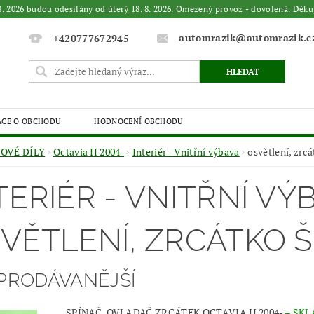
. 8. 2026 budou odesílány od úterý 18. 8. 2026. Omezený provoz - dovolená. 
automrazik@automrazik.c
+420777672945
ACE O OBCHODU
HODNOCENÍ OBCHODU
OVÉ DÍLY
Octavia II 2004-
Interiér - Vnitřní výbava
osvětlení, zrc
TERIÉR - VNITŘNÍ VÝ
VĚTLENÍ, ZRCÁTKO Š
PRODÁVANĚJŠÍ
SPÍNAČ, OVLADAČ ZRCÁTEK OCTAVIA II 2004-
–
SKL