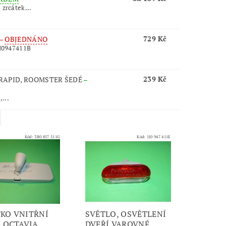
 zrcátek...
729 Kč
–
OBJEDNÁNO
1J0947411B
239 Kč
, RAPID, ROOMSTER ŠEDÉ
–
,...
Kód:
3B0 857 511G
Kód:
1J0 947 411E
KO VNITŘNÍ
SVĚTLO, OSVĚTLENÍ
, OCTAVIA,
DVEŘÍ VAROVNÉ