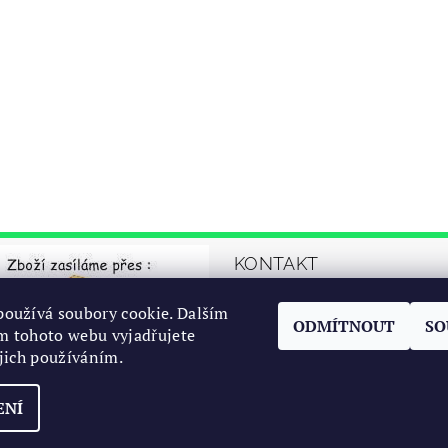
KONTAKT
automrazik
@
oužívá soubory cookie. Dalším
ODMÍTNOUT
SO
cz
m tohoto webu vyjadřujete
ejich používáním.
+42077767294
ENÍ