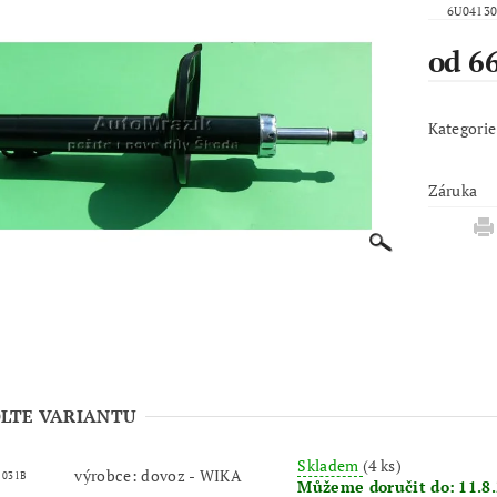
6U04130
od 6
Kategorie
Záruka
LTE VARIANTU
Skladem
(4 ks)
výrobce: dovoz - WIKA
 031B
Můžeme doručit do:
11.8