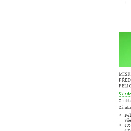
MISK
PŘED
FELI
Skla
Značk
Záruka
Fel
vš
6U0
6U0