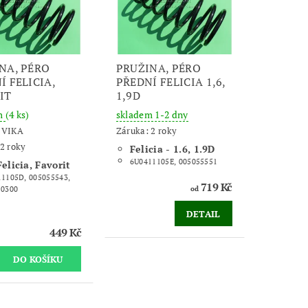
NA, PÉRO
PRUŽINA, PÉRO
Í FELICIA,
PŘEDNÍ FELICIA 1,6,
IT
1,9D
m
(4 ks)
skladem 1-2 dny
:
VIKA
Záruka: 2 roky
2 roky
Felicia - 1.6, 1.9D
6U0411105E, 005055551
Felicia, Favorit
1105D, 005055543,
719 Kč
50300
od
DETAIL
449 Kč