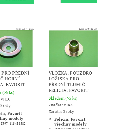
Kód:
6U0 412 397
Kód:
6U0 412 099
 PRO PŘEDNÍ
VLOŽKA, POUZDRO
Č HORNÍ
LOŽISKA PRO
IA, FAVORIT
PŘEDNÍ TLUMIČ
FELICIA, FAVORIT
m
(>5 ks)
Skladem
(>5 ks)
:
VIKA
Značka:
VIKA
2 roky
Záruka: 2 roky
cia, Favorit
chny modely
Felicia, Favorit
všechny modely
2397, 115458582