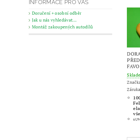
INFORMACE PRO VÁS
Doručení + osobní odběr
Jak u nás vyhledávat...
Montáž zakoupených autodílů
DORA
PŘED
FAVO
Skla
Značk
Záruka
10
Fel
el
vš
6U9