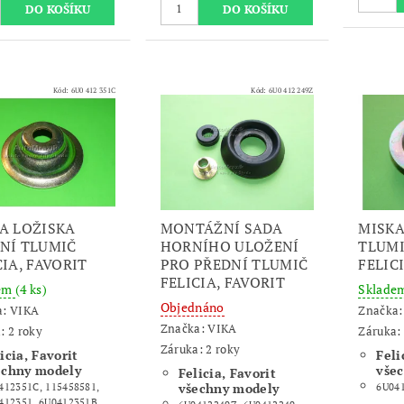
Kód:
6U0 412 351C
Kód:
6U0 412 249Z
A LOŽISKA
MONTÁŽNÍ SADA
MISKA
NÍ TLUMIČ
HORNÍHO ULOŽENÍ
TLUMI
CIA, FAVORIT
PRO PŘEDNÍ TLUMIČ
FELIC
FELICIA, FAVORIT
dem
(4 ks)
Sklade
Objednáno
a:
VIKA
Značka
Značka:
VIKA
: 2 roky
Záruka: 
Záruka: 2 roky
icia, Favorit
Feli
echny modely
vše
Felicia, Favorit
všechny modely
412351C, 115458581,
6U041
412351, 6U0412351B