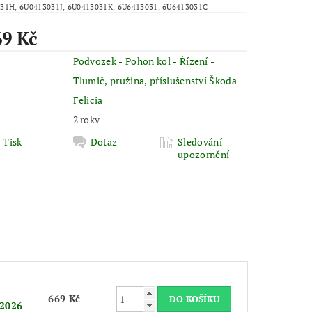
31H, 6U0413031J, 6U0413031K, 6U6413031, 6U6413031C
69 Kč
Podvozek - Pohon kol - Řízení -
Tlumič, pružina, příslušenství Škoda
Felicia
2 roky
Tisk
Dotaz
Sledování -
upozornění
669 Kč
.2026