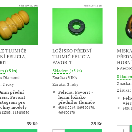
Kód:
6U9 412 303
Kód:
6U0 412 249
Z TLUMIČE
LOŽISKO PŘEDNÍ
MISKA
NÍ FELICIA,
TLUMIČ FELICIA,
PŘEDN
RIT
FAVORIT
HORNÍ
FAVOR
dem
(>5 ks)
Skladem
(>5 ks)
Sklade
a:
Diamond
Značka:
VIKA
Značka
: 2 roky
Záruka: 2 roky
Záruka: 
0mm přední
Felicia, Favorit -
icia, Favorit
horní ložisko
Feli
astogram pro
předního tlumiče
vše
echny modely
6U0412249, 869500170,
6U04
412303, 115450330
969500170
39 Kč
39 Kč