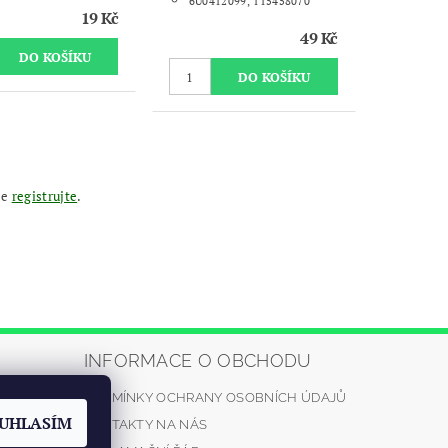
6U0412099, 115458070
19 Kč
49 Kč
se
registrujte
.
INFORMACE O OBCHODU
PODMÍNKY OCHRANY OSOBNÍCH ÚDAJŮ
automrazik.
UHLASÍM
KONTAKTY NA NÁS