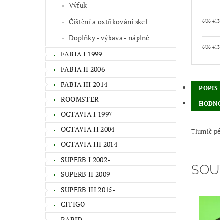
Výfuk
Čištění a ostřikování skel
6U6 41
Doplňky - výbava - náplně
6U6 413
FABIA I 1999-
FABIA II 2006-
FABIA III 2014-
POPIS
ROOMSTER
HODNO
OCTAVIA I 1997-
OCTAVIA II 2004-
Tlumič pé
OCTAVIA III 2014-
SUPERB I 2002-
SOU
SUPERB II 2009-
SUPERB III 2015-
CITIGO
RAPID