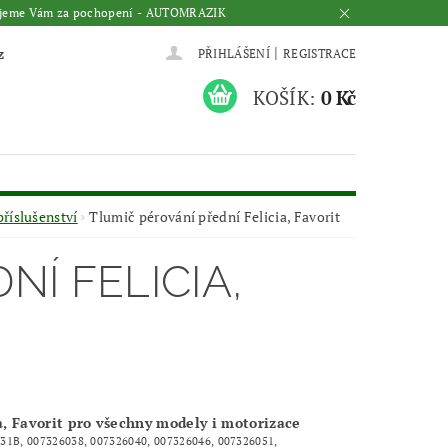
Děkujeme Vám za pochopení - AUTOMRAZIK
|
z
PŘIHLÁŠENÍ
REGISTRACE
KOŠÍK:
0 Kč
příslušenství
Tlumič pérování přední Felicia, Favorit
NÍ FELICIA,
a, Favorit pro všechny modely i motorizace
31B, 007326038, 007326040, 007326046, 007326051,