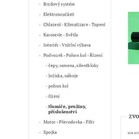
Brzdový systém
Elektrosoučásti
Chlazení - Klimatizace - Topení
Karoserie - Světla
Interiér - Vnitřní výbava
Podvozek - Pohon kol - Řízení
čepy, ramena, silentbloky
ložiska, náboje
pohon kol
řízení
tlumiče, pružiny,
příslušenství
ZVO
Motor - Převodovka - Filtr
Spojka
6U6 413