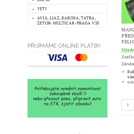
YETI
AVIA, LIAZ, KAROSA, TATRA,
ZETOR-MULTICAR-PRAGA V3S
MANŽ
PŘED
FELI
PŘIJÍMÁME ONLINE PLATBY
Skla
Značk
Záruka
Fel
vš
6U0