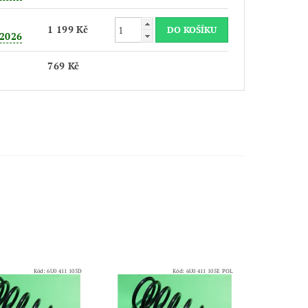
1 199 Kč
.2026
769 Kč
e
Kód:
6U0 411 105D
Kód:
6U0 411 105E POL