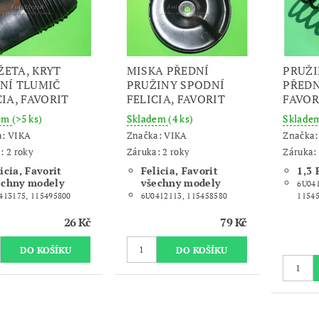
ETA, KRYT
MISKA PŘEDNÍ
PRUŽI
NÍ TLUMIČ
PRUŽINY SPODNÍ
PŘEDN
CIA, FAVORIT
FELICIA, FAVORIT
FAVOR
dem
(>5 ks)
Skladem
(4 ks)
Sklade
a:
VIKA
Značka:
VIKA
Značka
: 2 roky
Záruka: 2 roky
Záruka: 
icia, Favorit
Felicia, Favorit
1,3 
echny modely
všechny modely
6U041
413175, 115495800
6U0412113, 115458580
1154
26 Kč
79 Kč