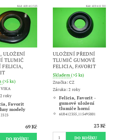
Kód:
6U0 412 323
Kód:
6U0 412 355
, ULOŽENÍ
ULOŽENÍ PŘEDNÍ
Í TLUMIČ
TLUMIČ GUMOVÉ
 FELICIA,
FELICIA, FAVORIT
IT
Skladem
(>5 ks)
m
(>5 ks)
Značka:
CZ
:
VIKA
Záruka: 2 roky
2 roky
Felicia, Favorit -
gumové uložení
cia, Favorit
tlumiče horní
chny modely
6U0412355,115495801
12323
23 Kč
69 Kč