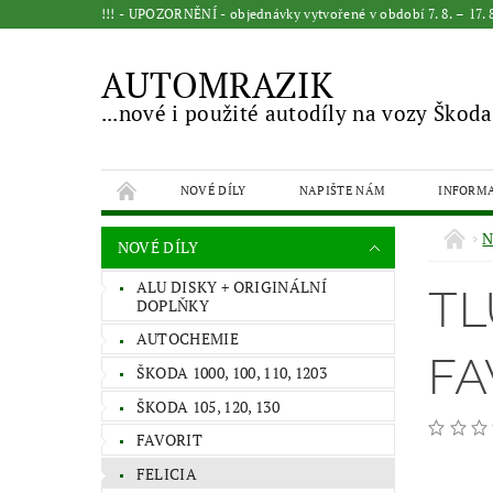
!!! - UPOZORNĚNÍ - objednávky vytvořené v období 7. 8. – 17
AUTOMRAZIK
...nové i použité autodíly na vozy Škoda
NOVÉ DÍLY
NAPIŠTE NÁM
INFORM
N
NOVÉ DÍLY
ALU DISKY + ORIGINÁLNÍ
TL
DOPLŇKY
AUTOCHEMIE
FA
ŠKODA 1000, 100, 110, 1203
ŠKODA 105, 120, 130
FAVORIT
FELICIA