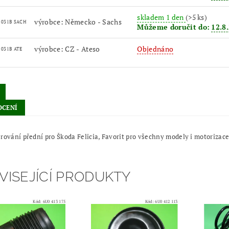
skladem 1 den
(>5 ks)
výrobce: Německo - Sachs
3 031B SACH
Můžeme doručit do:
12.8
výrobce: CZ - Ateso
Objednáno
 031B ATE
CENÍ
rování přední pro Škoda Felicia, Favorit pro všechny modely i motorizac
VISEJÍCÍ PRODUKTY
Kód:
6U0 413 175
Kód:
6U0 412 113