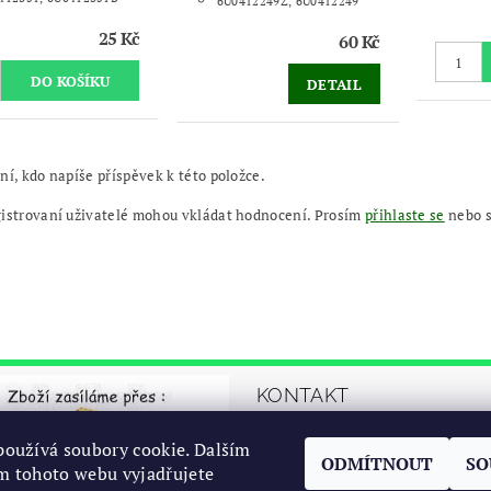
6U0412249Z, 6U0412249
25 Kč
60 Kč
DETAIL
ní, kdo napíše příspěvek k této položce.
gistrovaní uživatelé mohou vkládat hodnocení. Prosím
přihlaste se
nebo 
KONTAKT
automrazik
@
oužívá soubory cookie. Dalším
ODMÍTNOUT
SO
cz
m tohoto webu vyjadřujete