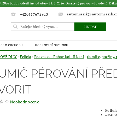
. 8. 2026 budou odesílány od úterý 18. 8. 2026. Omezený provoz - dovolená. 
automrazik@automrazik.c
+420777672945
ACE O OBCHODU
HODNOCENÍ OBCHODU
OVÉ DÍLY
Felicia
Podvozek - Pohon kol - Řízení
tlumiče, pružiny, 
UMIČ PÉROVÁNÍ PŘED
VORIT
Neohodnoceno
Felici
6U64130