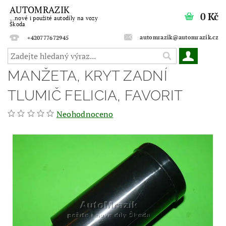
AUTOMRAZIK
0 Kč
...nové i použité autodíly na vozy
Škoda
automrazik@automrazik.cz
+420777672945
MANŽETA, KRYT ZADNÍ
TLUMIČ FELICIA, FAVORIT
Neohodnoceno