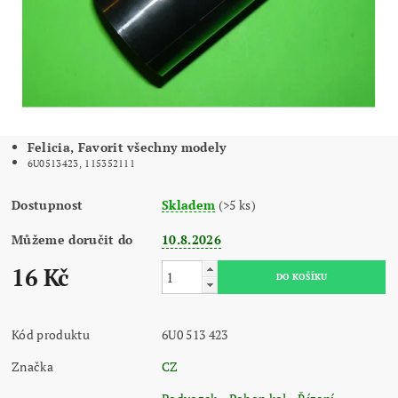
Felicia, Favorit všechny modely
6U0513423, 115352111
Dostupnost
Skladem
(>5 ks)
Můžeme doručit do
10.8.2026
16 Kč
Kód produktu
6U0 513 423
Značka
CZ