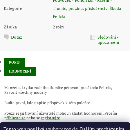
Podvozek - Pohon kol - Řízení -
Kategorie
Tlumič, pružina, příslušenství Škoda
Felicia
Záruka
2 roky
Dotaz
Sledování -
upozornění
POPIS
HODNOCENÍ
Manžeta, krytka zadního tlumiče pérování pro Škoda Felicia,
Favorit všechny modely
Buďte první, kdo napíše příspěvek k této položce.
Pouze registrovaní uživatelé mohou vkládat hodnocení. Prosím
přihlaste se
nebo se
registrujte
.
Tento web používá soubory cookie. Dalším procházením