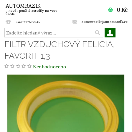
AUTOMRAZIK
0 Kč
...nové i použité autodíly na vozy
Škoda
automrazik@automrazik.cz
+420777672945
FILTR VZDUCHOVÝ FELICIA,
FAVORIT 1,3
Neohodnoceno