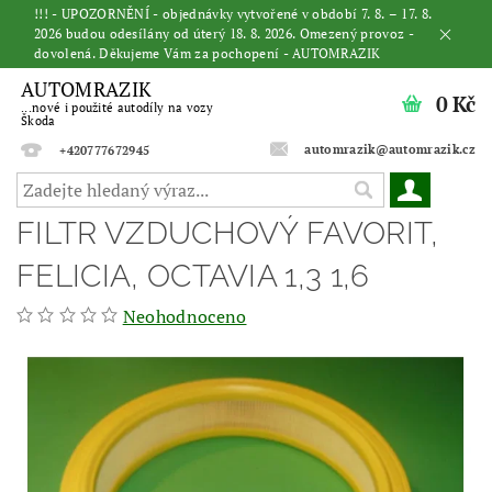
!!! - UPOZORNĚNÍ - objednávky vytvořené v období 7. 8. – 17. 8.
2026 budou odesílány od úterý 18. 8. 2026. Omezený provoz -
dovolená. Děkujeme Vám za pochopení - AUTOMRAZIK
AUTOMRAZIK
0 Kč
...nové i použité autodíly na vozy
Škoda
automrazik@automrazik.cz
+420777672945
FILTR VZDUCHOVÝ FAVORIT,
FELICIA, OCTAVIA 1,3 1,6
Neohodnoceno