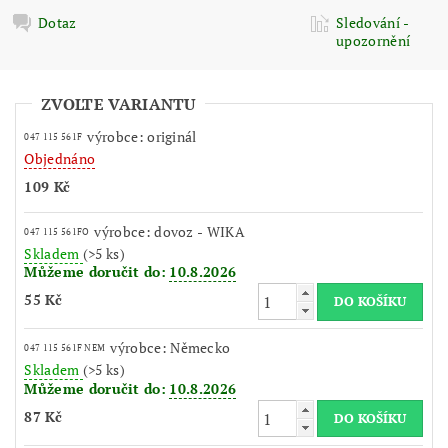
Dotaz
Sledování -
upozornění
ZVOLTE VARIANTU
výrobce: originál
047 115 561F
Objednáno
109 Kč
výrobce: dovoz - WIKA
047 115 561FO
Skladem
(>5 ks)
Můžeme doručit do:
10.8.2026
55 Kč
výrobce: Německo
047 115 561F NEM
Skladem
(>5 ks)
Můžeme doručit do:
10.8.2026
87 Kč