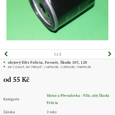
1
z 2
olejový filtr Felicia, Favorit, Škoda 105, 120
047115561F, 047198561F, 114094100, 115094100, 194094100
od 55 Kč
Motor a Převodovka - Filtr, olej Škoda
Kategorie
Felicia
Záruka
2 roky