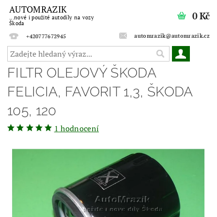
AUTOMRAZIK
0 Kč
...nové i použité autodíly na vozy
Škoda
automrazik@automrazik.cz
+420777672945
FILTR OLEJOVÝ ŠKODA
FELICIA, FAVORIT 1,3, ŠKODA
105, 120
1 hodnocení