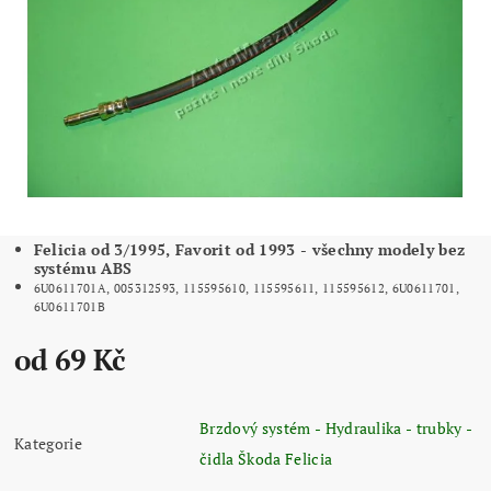
Felicia od 3/1995, Favorit od 1993 - všechny modely bez
systému ABS
6U0611701A, 005312593, 115595610, 115595611, 115595612, 6U0611701,
6U0611701B
od 69 Kč
Brzdový systém - Hydraulika - trubky -
Kategorie
čidla Škoda Felicia