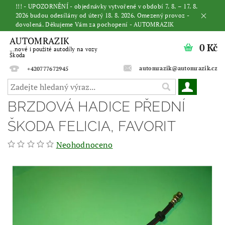
!!! - UPOZORNĚNÍ - objednávky vytvořené v období 7. 8. – 17. 8.
2026 budou odesílány od úterý 18. 8. 2026. Omezený provoz -
dovolená. Děkujeme Vám za pochopení - AUTOMRAZIK
AUTOMRAZIK
0 Kč
...nové i použité autodíly na vozy
Škoda
automrazik@automrazik.cz
+420777672945
BRZDOVÁ HADICE PŘEDNÍ
ŠKODA FELICIA, FAVORIT
Neohodnoceno