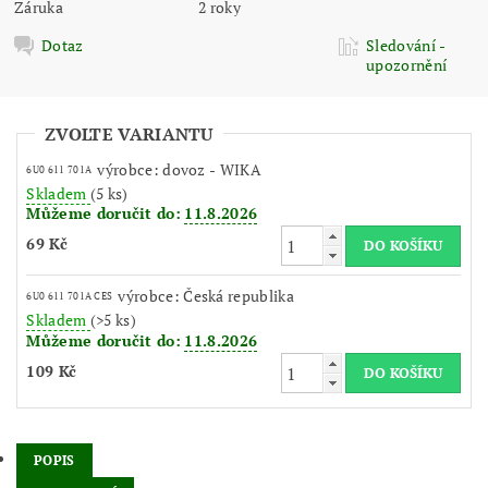
Záruka
2 roky
Dotaz
Sledování -
upozornění
ZVOLTE VARIANTU
výrobce: dovoz - WIKA
6U0 611 701A
Skladem
(5 ks)
Můžeme doručit do:
11.8.2026
69 Kč
výrobce: Česká republika
6U0 611 701A CES
Skladem
(>5 ks)
Můžeme doručit do:
11.8.2026
109 Kč
POPIS