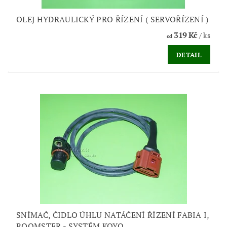
OLEJ HYDRAULICKÝ PRO ŘÍZENÍ ( SERVOŘÍZENÍ )
319 Kč
/ ks
od
DETAIL
SNÍMAČ, ČIDLO ÚHLU NATÁČENÍ ŘÍZENÍ FABIA I,
ROOMSTER - SYSTÉM KOYO