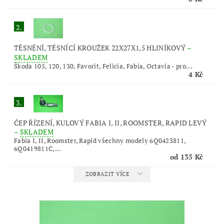
2.
TĚSNĚNÍ, TĚSNÍCÍ KROUŽEK 22X27X1,5 HLINÍKOVÝ
–
SKLADEM
Škoda 105, 120, 130, Favorit, Felicia, Fabia, Octavia - pro...
4 Kč
3.
ČEP ŘÍZENÍ, KULOVÝ FABIA I, II, ROOMSTER, RAPID LEVÝ
–
SKLADEM
Fabia I, II, Roomster, Rapid všechny modely 6Q0423811,
6Q0419811C,...
od 135 Kč
ZOBRAZIT VÍCE