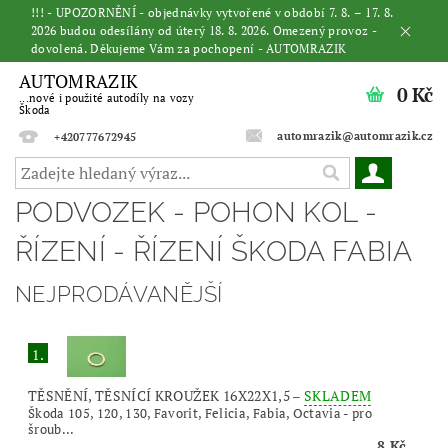
!!! - UPOZORNĚNÍ - objednávky vytvořené v období 7. 8. – 17. 8.
2026 budou odesílány od úterý 18. 8. 2026. Omezený provoz -
dovolená. Děkujeme Vám za pochopení - AUTOMRAZIK
AUTOMRAZIK
0 Kč
...nové i použité autodíly na vozy
Škoda
automrazik@automrazik.cz
+420777672945
PODVOZEK - POHON KOL -
ŘÍZENÍ - ŘÍZENÍ ŠKODA FABIA
NEJPRODÁVANĚJŠÍ
1.
TĚSNĚNÍ, TĚSNÍCÍ KROUŽEK 16X22X1,5
–
SKLADEM
Škoda 105, 120, 130, Favorit, Felicia, Fabia, Octavia - pro
šroub...
8 Kč