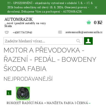
!!! - UPOZORNĚNÍ - objednávky vytvořené v období 7. 8. – 17. 8.
2026 budou odesílány od úterý 18. 8. 2026. Omezený provoz -
dovolená. Děkujeme Vám za pochopení - AUTOMRAZIK
AUTOMRAZIK
0 Kč
...nové i použité autodíly na vozy
Škoda
automrazik@automrazik.cz
+420777672945
MOTOR A PŘEVODOVKA -
ŘAZENÍ - PEDÁL - BOWDENY
ŠKODA FABIA
NEJPRODÁVANĚJŠÍ
1.
RUKOJEŤ ŘADÍCÍ PÁKA + MANŽETA FABIA I ČERNÁ
–