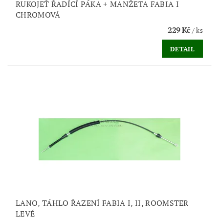
RUKOJEŤ ŘADÍCÍ PÁKA + MANŽETA FABIA I
CHROMOVÁ
229 Kč
/ ks
DETAIL
LANO, TÁHLO ŘAZENÍ FABIA I, II, ROOMSTER
LEVÉ