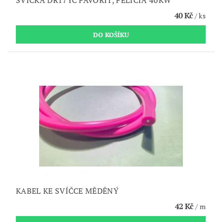
SVÍČKA DR17YC FAVORIT, FELICIA 40KW
40 Kč
/ ks
KABEL KE SVÍČCE MĚDĚNÝ
42 Kč
/ m