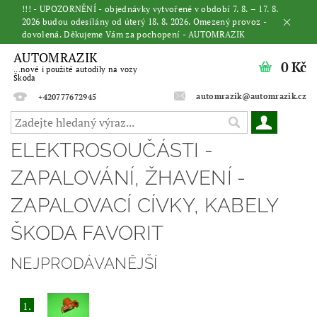
!!! - UPOZORNĚNÍ - objednávky vytvořené v období 7. 8. – 17. 8.
2026 budou odesílány od úterý 18. 8. 2026. Omezený provoz -
dovolená. Děkujeme Vám za pochopení - AUTOMRAZIK
AUTOMRAZIK
0 Kč
...nové i použité autodíly na vozy
Škoda
automrazik@automrazik.cz
+420777672945
ELEKTROSOUČÁSTI -
ZAPALOVÁNÍ, ŽHAVENÍ -
ZAPALOVACÍ CÍVKY, KABELY
ŠKODA FAVORIT
NEJPRODÁVANĚJŠÍ
1.