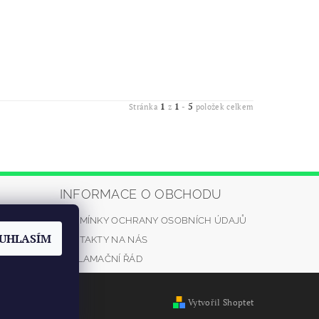
1
1
5
Stránka
z
-
položek celkem
INFORMACE O OBCHODU
PODMÍNKY OCHRANY OSOBNÍCH ÚDAJŮ
automrazik.
UHLASÍM
KONTAKTY NA NÁS
5
REKLAMAČNÍ ŘÁD
Vytvořil Shoptet