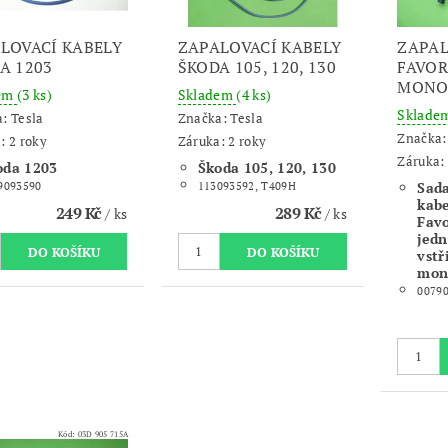
LOVACÍ KABELY
ZAPALOVACÍ KABELY
ZAPAL
A 1203
ŠKODA 105, 120, 130
FAVOR
MONO
dem
(3 ks)
Skladem
(4 ks)
Sklade
a:
Tesla
Značka:
Tesla
Značka
: 2 roky
Záruka: 2 roky
Záruka: 
oda 1203
Škoda 105, 120, 130
Sada
9093590
113093592, T409H
kab
249 Kč
289 Kč
/ ks
/ ks
Favo
jed
vstř
mon
0079
Kód:
03D 905 715A