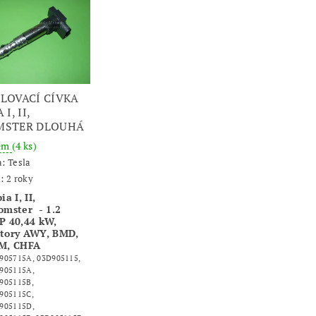
LOVACÍ CÍVKA
 I, II,
MSTER DLOUHÁ
dem
(4 ks)
a:
Tesla
: 2 roky
ia I, II,
omster - 1.2
P 40,44 kW,
tory AWY, BMD,
M, CHFA
905715A, 03D905115,
905115A,
905115B,
905115C,
905115D,