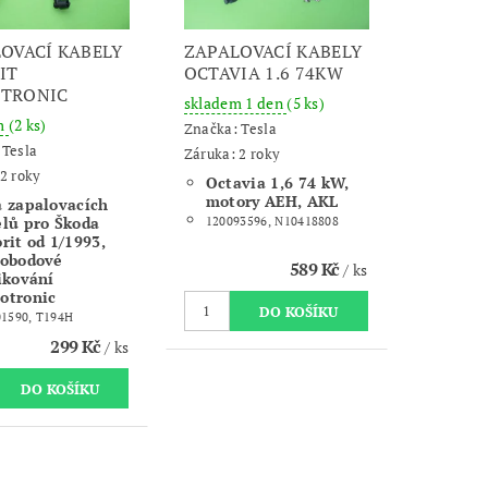
OVACÍ KABELY
ZAPALOVACÍ KABELY
IT
OCTAVIA 1.6 74KW
TRONIC
skladem 1 den
(5 ks)
m
(2 ks)
Značka:
Tesla
:
Tesla
Záruka: 2 roky
2 roky
Octavia 1,6 74 kW,
motory AEH, AKL
 zapalovacích
elů pro Škoda
120093596, N10418808
rit od 1/1993,
nobodové
589 Kč
/ ks
ikování
otronic
01590,
T194H
299 Kč
/ ks