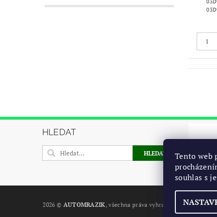
03D
03D
HLEDAT
Tento web p
procházení
souhlas s j
NASTAV
2026 ©
AUTOMRAZIK
, všechna práva vyhrazena