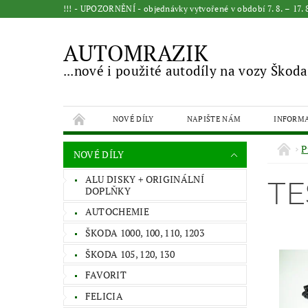
!!! - UPOZORNĚNÍ - objednávky vytvořené v období 7. 8. – 17
AUTOMRAZIK
...nové i použité autodíly na vozy Škoda
NOVÉ DÍLY
NAPIŠTE NÁM
INFORM
P
NOVÉ DÍLY
ALU DISKY + ORIGINÁLNÍ
TE
DOPLŇKY
AUTOCHEMIE
ŠKODA 1000, 100, 110, 1203
ŠKODA 105, 120, 130
FAVORIT
FELICIA