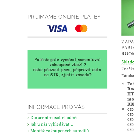
PŘIJÍMÁME ONLINE PLATBY
ZAPA
FABIA
ROO
Skla
Značk
Záruka
Fab
Ro
HT
mo
BB
INFORMACE PRO VÁS
03D
03D
Doručení + osobní odběr
03D
Jak u nás vyhledávat...
03D
Montáž zakoupených autodílů
03D