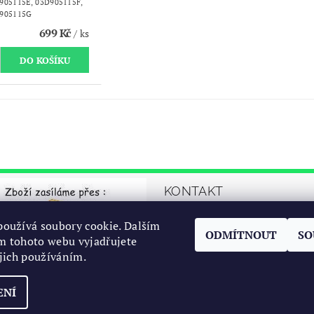
905115E, 03D905115F,
905115G
699 Kč
/ ks
KONTAKT
automrazik
@
oužívá soubory cookie. Dalším
ODMÍTNOUT
SO
cz
m tohoto webu vyjadřujete
ejich používáním.
+42077767294
ENÍ