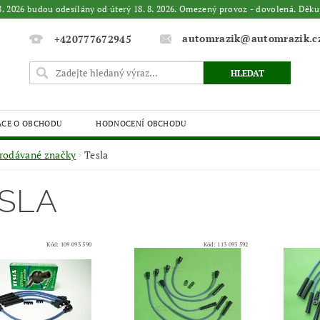
. 8. 2026 budou odesílány od úterý 18. 8. 2026. Omezený provoz - dovolená. 
automrazik@automrazik.c
+420777672945
ACE O OBCHODU
HODNOCENÍ OBCHODU
rodávané značky
Tesla
SLA
Kód:
109 093 590
Kód:
113 093 592