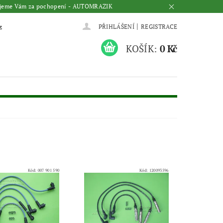
Děkujeme Vám za pochopení - AUTOMRAZIK
|
z
PŘIHLÁŠENÍ
REGISTRACE
KOŠÍK:
0 Kč
Kód:
007 901 590
Kód:
120093596