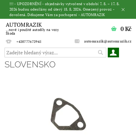
!!! - UPOZORNĚNÍ - objednávky vytvořené v období 7. 8. – 17. 8.
2026 budou odesílány od úterý 18. 8. 2026. Omezený provoz -
dovolená. Děkujeme Vám za pochopení - AUTOMRAZIK
AUTOMRAZIK
0 Kč
...nové i použité autodíly na vozy
Škoda
automrazik@automrazik.cz
+420777672945
SLOVENSKO