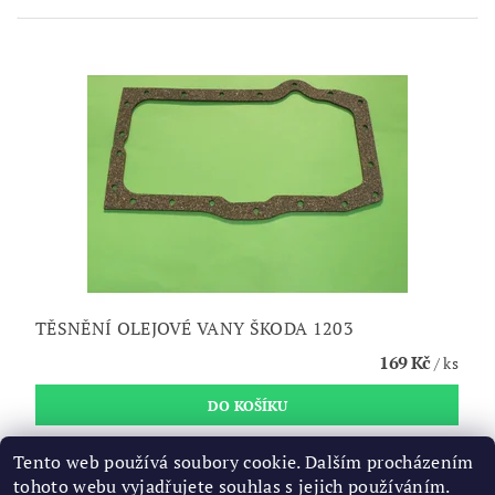
TĚSNĚNÍ OLEJOVÉ VANY ŠKODA 1203
169 Kč
/ ks
Tento web používá soubory cookie. Dalším procházením
6
položek celkem
tohoto webu vyjadřujete souhlas s jejich používáním.