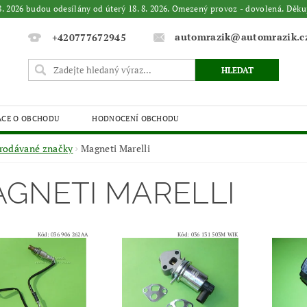
. 8. 2026 budou odesílány od úterý 18. 8. 2026. Omezený provoz - dovolená. 
automrazik@automrazik.c
+420777672945
ACE O OBCHODU
HODNOCENÍ OBCHODU
rodávané značky
Magneti Marelli
GNETI MARELLI
Kód:
036 906 262AA
Kód:
036 131 503M WIK