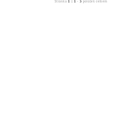
1
1
3
Stránka
z
-
položek celkem