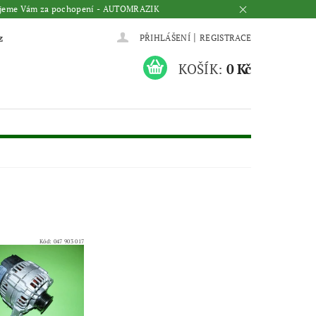
Děkujeme Vám za pochopení - AUTOMRAZIK
|
z
PŘIHLÁŠENÍ
REGISTRACE
KOŠÍK:
0 Kč
Kód:
047 903 017