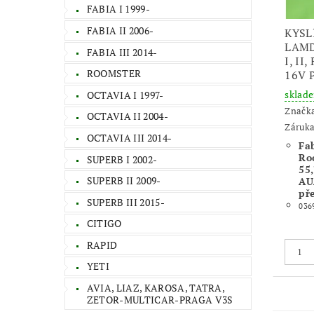
FABIA I 1999-
FABIA II 2006-
KYSL
LAMD
FABIA III 2014-
I, II
ROOMSTER
16V 
sklad
OCTAVIA I 1997-
Značk
OCTAVIA II 2004-
Záruka
OCTAVIA III 2014-
Fab
Ro
SUPERB I 2002-
55
SUPERB II 2009-
AU
př
SUPERB III 2015-
036
CITIGO
RAPID
YETI
AVIA, LIAZ, KAROSA, TATRA,
ZETOR-MULTICAR-PRAGA V3S