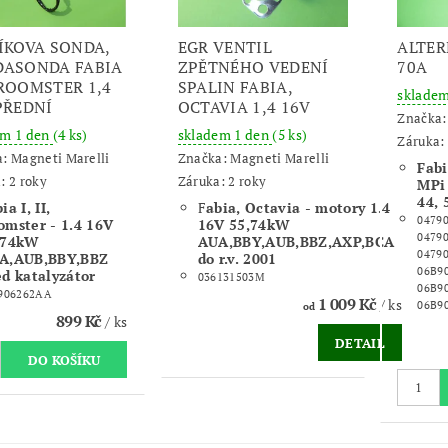
ÍKOVA SONDA,
EGR VENTIL
ALTER
ASONDA FABIA
ZPĚTNÉHO VEDENÍ
70A
, ROOMSTER 1,4
SPALIN FABIA,
sklade
PŘEDNÍ
OCTAVIA 1,4 16V
Značka
em 1 den
(4 ks)
skladem 1 den
(5 ks)
Záruka: 
a:
Magneti Marelli
Značka:
Magneti Marelli
Fabi
: 2 roky
Záruka: 2 roky
MPi
44,
ia I, II,
F
abia, Octavia - motory 1.4
04790
omster - 1.4 16V
16V 55,74kW
0479
,74kW
AUA,BBY,AUB,BBZ,AXP,BCA
04790
A,AUB,BBY,BBZ
do r.v. 2001
06B9
ed katalyzátor
036131503M
06B9
906262AA
1 009 Kč
/ ks
06B9
od
899 Kč
/ ks
DETAIL