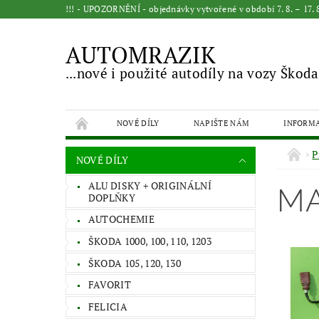
!!! - UPOZORNĚNÍ - objednávky vytvořené v období 7. 8. – 17
AUTOMRAZIK
...nové i použité autodíly na vozy Škoda
NOVÉ DÍLY
NAPIŠTE NÁM
INFORM
P
NOVÉ DÍLY
ALU DISKY + ORIGINÁLNÍ
MA
DOPLŇKY
AUTOCHEMIE
ŠKODA 1000, 100, 110, 1203
ŠKODA 105, 120, 130
FAVORIT
FELICIA