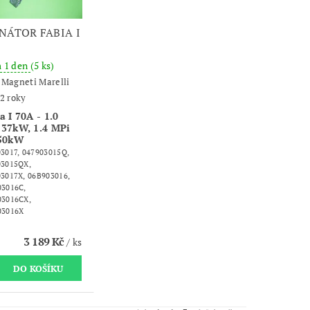
NÁTOR FABIA I
m 1 den
(5 ks)
:
Magneti Marelli
2 roky
a I 70A - 1.0
 37kW, 1.4 MPi
 50kW
3017, 047903015Q,
03015QX,
3017X, 06B903016,
03016C,
03016CX,
03016X
3 189 Kč
/ ks