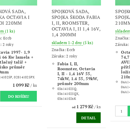
KOVÁ SADA,
SPOJKOVÁ SADA,
SPOJK
KA OCTAVIA I
SPOJKA ŠKODA FABIA
SPOJK
TDI 220MM
I, II, ROOMSTER,
210M
OCTAVIA I, II 1,4 16V,
dem
(1 ks)
skladem
1,4 200MM
a:
Eccb
Značka
skladem 1-2 dny
(5 ks)
: 2 roky
Záruka: 
Značka:
Eccb
tavia 1997- 1,9
Octa
Záruka: 2 roky
i 66 Kw lamela +
74,
tlačný talíř +
AVU
Fabia I, II,
žisko průměr
přít
Roomster, Octavia
0mm
loži
I, II - 1,4 16V 55,
21
141025P, 028141025PX
74kW, 1.4 55, 59kW,
06A14
průměr 200mm
1 099 Kč
/ ks
06A1
036141025Q,
06A1
036141025QX,
036141026K
1 279 Kč
/ ks
od
DETAIL