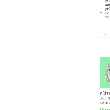
pří
mot
pr
036
036
PŘÍT
SPOJ
FABI
Skla