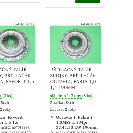
Kód:
047 141 025G
Kód:
047 141 025F
AČNÝ TALÍŘ
PŘÍTLAČNÝ TALÍŘ
Y, PŘÍTLAČÁK
SPOJKY, PŘÍTLAČÁK
A, FAVORIT 1,3
OCTAVIA, FABIA 1,0
1,4 190MM
m
(2 ks)
skladem 1-2 dny
(5 ks)
:
Eccb
Značka:
Eccb
2 roky
Záruka: 2 roky
cia, Favorit
Octavia I, Fabia I -
r 1,3 1,6
1,0MPi 1,4 Mpi
37,44,50 kW 190mm
1025G, 007051149,
1025, 047141025GX,
047141025F, 047141025FX