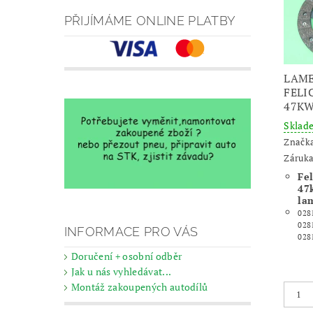
PŘIJÍMÁME ONLINE PLATBY
LAME
FELIC
47K
Skla
Značk
Záruka
Fel
47
la
028
028
INFORMACE PRO VÁS
028
Doručení + osobní odběr
Jak u nás vyhledávat...
Montáž zakoupených autodílů