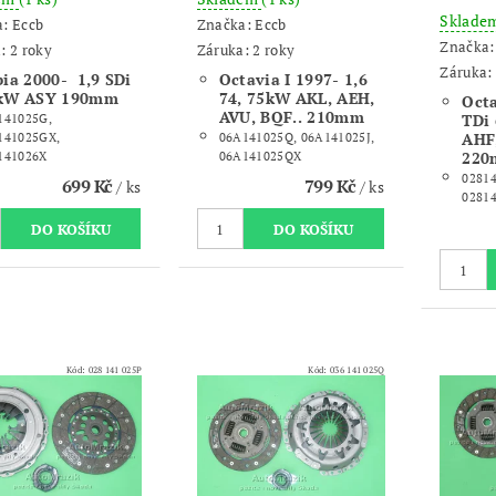
Sklade
a:
Eccb
Značka:
Eccb
Značka
: 2 roky
Záruka: 2 roky
Záruka: 
bia 2000- 1,9 SDi
Octavia I 1997- 1,6
kW ASY 190mm
74, 75kW AKL, AEH,
Octa
AVU, BQF.. 210mm
TDi 
141025G,
AHF
141025GX,
06A141025Q, 06A141025J,
22
141026X
06A141025QX
0281
699 Kč
799 Kč
/ ks
/ ks
0281
Kód:
028 141 025P
Kód:
036 141 025Q