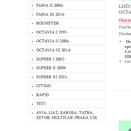
FABIA II 2006-
LOŽI
OCTA
FABIA III 2014-
Objed
ROOMSTER
Značk
OCTAVIA I 1997-
Záruka
OCTAVIA II 2004-
Oc
sp
OCTAVIA III 2014-
1,6
SD
SUPERB I 2002-
020
SUPERB II 2009-
SUPERB III 2015-
CITIGO
RAPID
YETI
AVIA, LIAZ, KAROSA, TATRA,
ZETOR-MULTICAR-PRAGA V3S