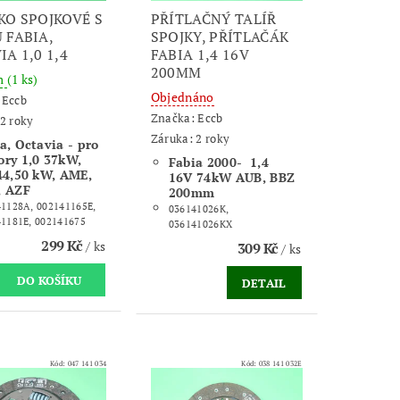
KO SPOJKOVÉ S
PŘÍTLAČNÝ TALÍŘ
 FABIA,
SPOJKY, PŘÍTLAČÁK
IA 1,0 1,4
FABIA 1,4 16V
200MM
m
(1 ks)
Objednáno
:
Eccb
Značka:
Eccb
2 roky
Záruka: 2 roky
a, Octavia - pro
ry 1,0 37kW,
Fabia 2000- 1,4
44,50 kW, AME,
16V 74kW AUB, BBZ
, AZF
200mm
1128A, 002141165E,
036141026K,
1181E, 002141675
036141026KX
299 Kč
/ ks
309 Kč
/ ks
DETAIL
Kód:
047 141 034
Kód:
038 141 032E