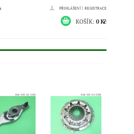
|
z
PŘIHLÁŠENÍ
REGISTRACE
KOŠÍK:
0 Kč
Kód:
002 141 128A
Kód:
036 141 026K