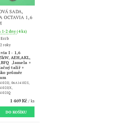
OVÁ SADA,
A OCTAVIA 1,6
M
 1-2 dny
(4 ks)
:
Eccb
2 roky
via I - 1,6
75kW, AEH,AKL,
,BFQ ,lamela +
lačný talíř +
sko průměr
0mm
1025J, 06A141025,
41025JX,
41025Q
1 469 Kč
/ ks