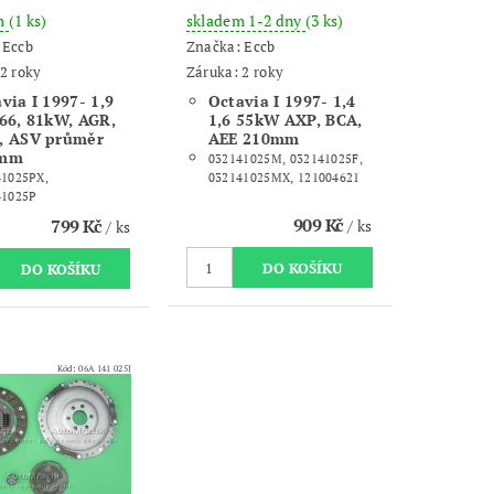
m
(1 ks)
skladem 1-2 dny
(3 ks)
:
Eccb
Značka:
Eccb
2 roky
Záruka: 2 roky
via I 1997- 1,9
Octavia I 1997- 1,4
66, 81kW, AGR,
1,6 55kW AXP, BCA,
, ASV průměr
AEE 210mm
0mm
032141025M, 032141025F,
41025PX,
032141025MX, 121004621
41025P
909 Kč
799 Kč
/ ks
/ ks
Kód:
06A 141 025J