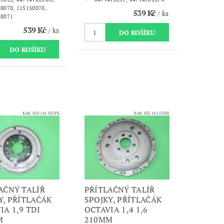
0070, 115150070,
539 Kč
/ ks
50071
539 Kč
/ ks
Kód:
028 141 025PX
Kód:
032 141 025M
AČNÝ TALÍŘ
PŘÍTLAČNÝ TALÍŘ
Y, PŘÍTLAČÁK
SPOJKY, PŘÍTLAČÁK
IA 1,9 TDI
OCTAVIA 1,4 1,6
M
210MM