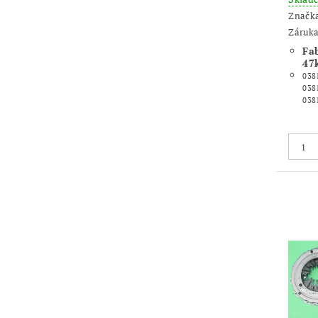
Značk
Záruka
Fa
47
038
038
038