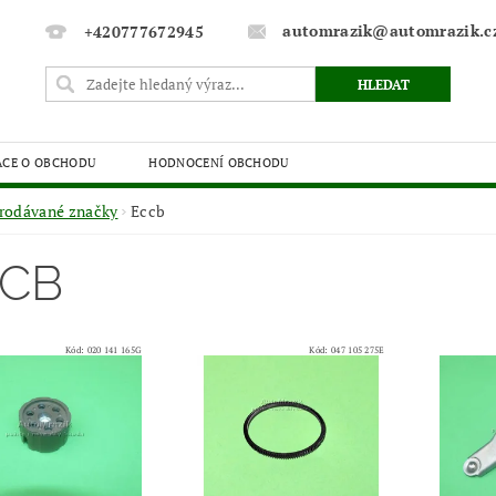
automrazik@automrazik.c
+420777672945
ACE O OBCHODU
HODNOCENÍ OBCHODU
rodávané značky
Eccb
CB
Kód:
020 141 165G
Kód:
047 105 275E