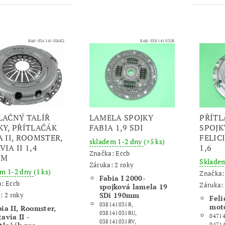
Kód:
036 141 026K2
Kód:
038 141 031R
LAČNÝ TALÍŘ
LAMELA SPOJKY
PŘÍTL
KY, PŘÍTLAČÁK
FABIA 1,9 SDI
SPOJK
A II, ROOMSTER,
FELICI
skladem 1-2 dny
(>5 ks)
IA II 1,4
1,6
Značka:
Eccb
MM
Sklade
Záruka: 2 roky
em 1-2 dny
(1 ks)
Značka
Fabia I 2000-
a:
Eccb
Záruka: 
spojková lamela 19
: 2 roky
SDi 190mm
Feli
038141031R,
moto
ia II, Roomster,
038141031RU,
avia II -
04714
038141031RV,
04714