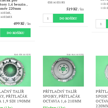
tlačák pro
038141031RX
ory 1,4 benzin ,
11315
ůměr 220mm
519 Kč
1151
/ ks
141026K,
141026KX
499 Kč
/ ks
Kód:
038 141 025G
Kód:
06A 141 025Q
LAČNÝ TALÍŘ
PŘÍTLAČNÝ TALÍŘ
PŘÍTL
KY, PŘÍTLAČÁK
SPOJKY, PŘÍTLAČÁK
SPOJK
A 1,9 SDI 190MM
OCTAVIA 1,6 210MM
OCTAV
220M
dem
(1 ks)
Skladem
(1 ks)