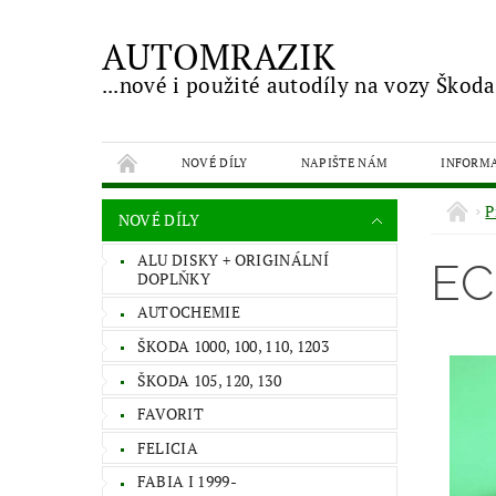
AUTOMRAZIK
...nové i použité autodíly na vozy Škoda
NOVÉ DÍLY
NAPIŠTE NÁM
INFORM
P
NOVÉ DÍLY
ALU DISKY + ORIGINÁLNÍ
EC
DOPLŇKY
AUTOCHEMIE
ŠKODA 1000, 100, 110, 1203
ŠKODA 105, 120, 130
FAVORIT
FELICIA
FABIA I 1999-