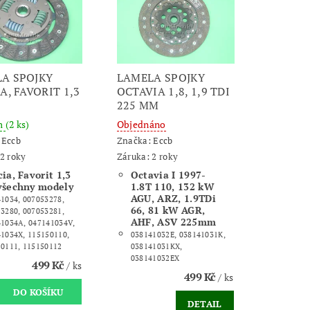
A SPOJKY
LAMELA SPOJKY
A, FAVORIT 1,3
OCTAVIA 1,8, 1,9 TDI
225 MM
m
(2 ks)
Objednáno
:
Eccb
Značka:
Eccb
2 roky
Záruka: 2 roky
cia, Favorit 1,3
Octavia I 1997-
všechny modely
1.8T 110, 132 kW
AGU, ARZ, 1.9TDi
1034, 007053278,
66, 81 kW AGR,
3280, 007053281,
AHF, ASV 225mm
1034A, 047141034V,
1034X, 115150110,
038141032E, 038141031K,
0111, 115150112
038141031KX,
038141032EX
499 Kč
/ ks
499 Kč
/ ks
DETAIL