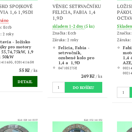
SKO SPOJKOVÉ
VĚNEC SETRVAČNÍKU
LOŽIS
VIA 1,6 1,9SDI
FELICIA, FABIA 1,4
PÁKOU
1,9D
OCTAV
náno
skladem 1-2 dny
(5 ks)
Sklade
a:
Eccb
Značka:
Eccb
Značka
: 2 roky
Záruka: 2 roky
Záruka: 
tavia - ložisko
ojky pro motory
Felicia, Fabia -
Fabi
 55,74,75kW, 1,9
setrvačník,
moto
i 50kW
ozubené kolo pro
1,4 
1,4 a 1,9D
AZE
141165G, 020141165H
047105275E
00214
55 Kč
/ ks
00214
249 Kč
/ ks
DETAIL
Kód:
028 141 035T
Kód:
032 141 032