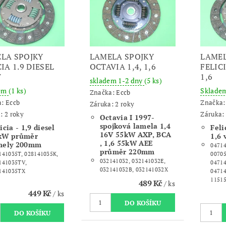
LA SPOJKY
LAMELA SPOJKY
LAMEL
IA 1.9 DIESEL
OCTAVIA 1,4, 1,6
FELICI
W
1,6
skladem 1-2 dny
(5 ks)
dem
(1 ks)
Sklade
Značka:
Eccb
a:
Eccb
Značka
Záruka: 2 roky
: 2 roky
Záruka: 
Octavia I 1997-
spojková lamela 1,4
icia - 1,9 diesel
Feli
16V 55kW AXP, BCA
kW průměr
1,6 
, 1,6 55kW AEE
mely 200mm
04714
průměr 220mm
141035T, 028141035K,
00705
032141032, 032141032E,
141035TV,
04714
032141032B, 032141032X
141035TX
04714
11515
489 Kč
/ ks
449 Kč
/ ks