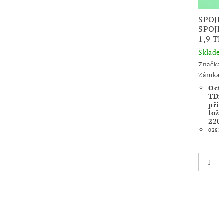
SPOJ
SPOJ
1,9 
Skla
Značk
Záruka
Oc
TD
pří
lo
22
028