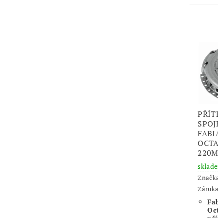
PŘÍT
SPOJ
FABI
OCTAV
220
sklad
Značk
Záruka
Fab
Oct