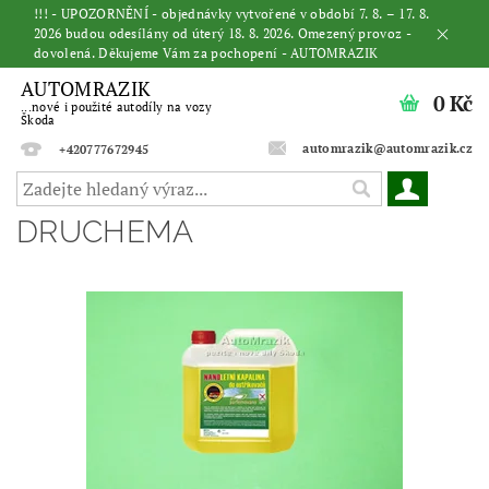
!!! - UPOZORNĚNÍ - objednávky vytvořené v období 7. 8. – 17. 8.
2026 budou odesílány od úterý 18. 8. 2026. Omezený provoz -
dovolená. Děkujeme Vám za pochopení - AUTOMRAZIK
AUTOMRAZIK
0 Kč
...nové i použité autodíly na vozy
Škoda
automrazik@automrazik.cz
+420777672945
DRUCHEMA