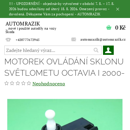
!!! - UPOZORNĚNÍ - objednávky vytvořené v období 7. 8. – 17. 8.
2026 budou odesílány od úterý 18. 8. 2026. Omezený provoz -
dovolená. Děkujeme Vám za pochopení - AUTOMRAZIK
AUTOMRAZIK
0 Kč
...nové i použité autodíly na vozy
Škoda
automrazik@automrazik.cz
+420777672945
MOTOREK OVLÁDÁNÍ SKLONU
SVĚTLOMETU OCTAVIA I 2000-
Neohodnoceno