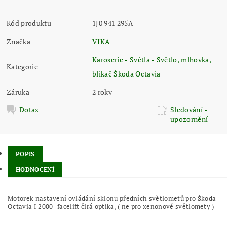
Kód produktu
1J0 941 295A
Značka
VIKA
Karoserie - Světla - Světlo, mlhovka,
Kategorie
blikač Škoda Octavia
Záruka
2 roky
Dotaz
Sledování -
upozornění
POPIS
HODNOCENÍ
Motorek nastavení ovládání sklonu předních světlometů pro Škoda
Octavia I 2000- facelift čirá optika, ( ne pro xenonové světlomety )