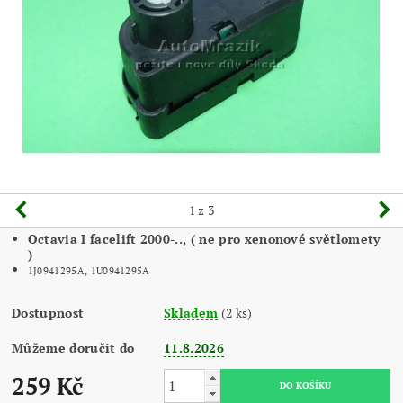
1
z 3
Octavia I facelift 2000-.., ( ne pro xenonové světlomety
)
1J0941295A, 1U0941295A
Dostupnost
Skladem
(2 ks)
Můžeme doručit do
11.8.2026
259 Kč