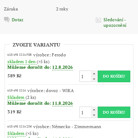
Záruka
2 roky
Dotaz
Sledování -
upozornění
ZVOLTE VARIANTU
výrobce: Ferodo
6U0 698 525A FER
skladem 1 den
(>5 ks)
Můžeme doručit do:
12.8.2026
589 Kč
výrobce: dovoz - WIKA
6U0 698 525A
Skladem
(2 ks)
Můžeme doručit do:
11.8.2026
319 Kč
výrobce: Německo - Zimmermann
6U0 698 525A ZIM
Skladem
(>5 ks)