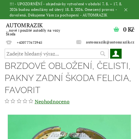
!!! - UPOZORNĚNÍ - objednávky vytvořené v období 7. 8. – 17. 8.
2026 budou odesílány od úterý 18. 8. 2026. Omezený provoz -
dovolená. Děkujeme Vám za pochopení - AUTOMRAZIK
AUTOMRAZIK
0 Kč
...nové i použité autodíly na vozy
Škoda
automrazik@automrazik.cz
+420777672945
BRZDOVÉ OBLOŽENÍ, ČELISTI,
PAKNY ZADNÍ ŠKODA FELICIA,
FAVORIT
Neohodnoceno