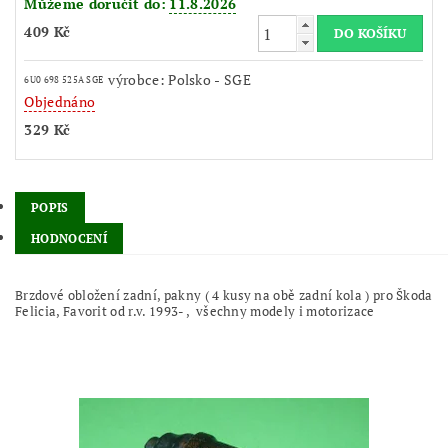
Můžeme doručit do:
11.8.2026
409 Kč
výrobce: Polsko - SGE
6U0 698 525A SGE
Objednáno
329 Kč
POPIS
HODNOCENÍ
Brzdové obložení zadní, pakny ( 4 kusy na obě zadní kola ) pro Škoda
Felicia, Favorit od r.v. 1993- , všechny modely i motorizace