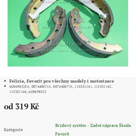
Felicia, Favorit pro všechny modely i motorizace
6U0698525A, 007440071A, 007440077A, 115331141, 115331142,
115331144, 6U0698525
od 319 Kč
Brzdový systém - Zadní náprava Škoda
Kategorie
Favorit