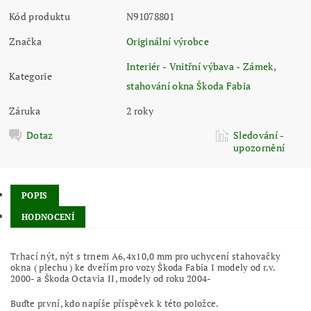
Kód produktu
N91078801
Značka
Originální výrobce
Interiér - Vnitřní výbava - Zámek,
Kategorie
stahování okna Škoda Fabia
Záruka
2 roky
Dotaz
Sledování -
upozornění
POPIS
HODNOCENÍ
Trhací nýt, nýt s trnem A6,4x10,0 mm pro uchycení stahovačky
okna ( plechu ) ke dveřím pro vozy Škoda Fabia I modely od r.v.
2000- a Škoda Octavia II, modely od roku 2004-
Buďte první, kdo napíše příspěvek k této položce.