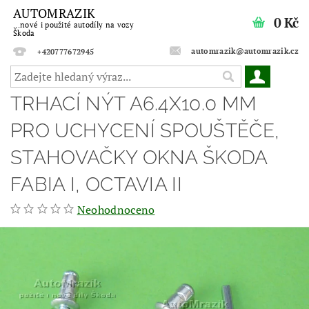
AUTOMRAZIK
0 Kč
...nové i použité autodíly na vozy
Škoda
automrazik@automrazik.cz
+420777672945
TRHACÍ NÝT A6.4X10.0 MM
PRO UCHYCENÍ SPOUŠTĚČE,
STAHOVAČKY OKNA ŠKODA
FABIA I, OCTAVIA II
Neohodnoceno