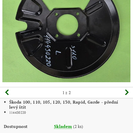
1
z 2
Škoda 100, 110, 105, 120, 130, Rapid, Garde - přední
levý štít
114430220
Dostupnost
Skladem
(2 ks)