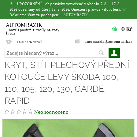
!!! - UPOZORNĚNÍ - objednávky vytvořené v období 7. 8. – 17. 8.
2026 odesílány od úterý 18. 8. 2026. Omezený provoz - dovolená.
Děkujeme Vám za pochopení - AUTOMRAZIK
AUTOMRAZIK
0 Kč
...nové i použité autodíly na vozy
Škoda
automrazik@automrazik.cz
+420777672945
KRYT, ŠTÍT PLECHOVÝ PŘEDNÍ
KOTOUČE LEVÝ ŠKODA 100,
110, 105, 120, 130, GARDE,
RAPID
Neohodnoceno